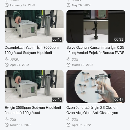
February 07, 2023
May 26, 2022
00:45
00:31
Dezenfektan Yapımı İçin 7000ppm
Su ve Ozonun Karıştırılması İçin 0,25
100g / saat Sodyum Hipoklorit
- 2 İnç Venturi Enjektör Borusu PVDF
Jeneratörü
臭氧机
其他
April 21, 2022
March 10, 2022
00:45
00:47
Ev İçin 3500ppm Sodyum Hipoklorit
Ozon Jeneratörü için SS Oksijen
Jeneratörü 100g / saat
Ozon Akış Ölçer Anti Oksidasyon
其他
其他
March 18, 2022
April 02, 2022