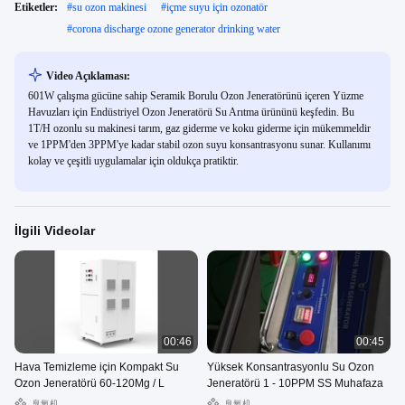
Etiketler:
#
su ozon makinesi
#
içme suyu için ozonatör
#
corona discharge ozone generator drinking water
Video Açıklaması:
601W çalışma gücüne sahip Seramik Borulu Ozon Jeneratörünü içeren Yüzme
Havuzları için Endüstriyel Ozon Jeneratörü Su Arıtma ürününü keşfedin. Bu
1T/H ozonlu su makinesi tarım, gaz giderme ve koku giderme için mükemmeldir
ve 1PPM'den 3PPM'ye kadar stabil ozon suyu konsantrasyonu sunar. Kullanımı
kolay ve çeşitli uygulamalar için oldukça pratiktir.
İlgili Videolar
00:46
00:45
Hava Temizleme için Kompakt Su
Yüksek Konsantrasyonlu Su Ozon
Ozon Jeneratörü 60-120Mg / L
Jeneratörü 1 - 10PPM SS Muhafaza
臭氧机
臭氧机