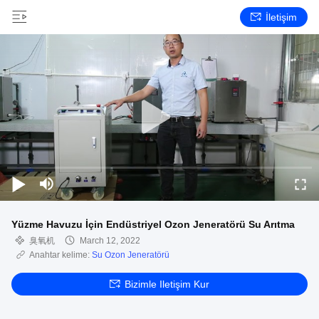
İletişim
Yüzme Havuzu İçin Endüstriyel Ozon Jeneratörü Su Arıtma
臭氧机
March 12, 2022
Anahtar kelime:
Su Ozon Jeneratörü
Bizimle Iletişim Kur